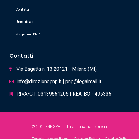
Contatti
Unisciti a noi
Magazine PNP
Contatti
Via Bagutta n. 13 20121 - Milano (MI)
info@direzionepnp.it | pnp@legalmail.it
P.IVA/C.F. 03139661205 | REA: BO - 495335
© 2021 PNP SPA Tutti i diritti sono riservati.
Termini e condizioni
Privacy Policy
Cookie Policy