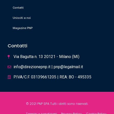
Contatti
Unisciti a noi
Magazine PNP
Contatti
Via Bagutta n. 13 20121 - Milano (MI)
info@direzionepnp.it | pnp@legalmail.it
P.IVA/C.F. 03139661205 | REA: BO - 495335
© 2021 PNP SPA Tutti i diritti sono riservati.
Termini e condizioni
Privacy Policy
Cookie Policy