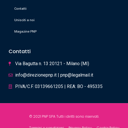
Contatti
Unisciti a noi
Magazine PNP
Contatti
Via Bagutta n. 13 20121 - Milano (MI)
info@direzionepnp.it | pnp@legalmail.it
P.IVA/C.F. 03139661205 | REA: BO - 495335
© 2021 PNP SPA Tutti i diritti sono riservati.
Termini e condizioni
Privacy Policy
Cookie Policy