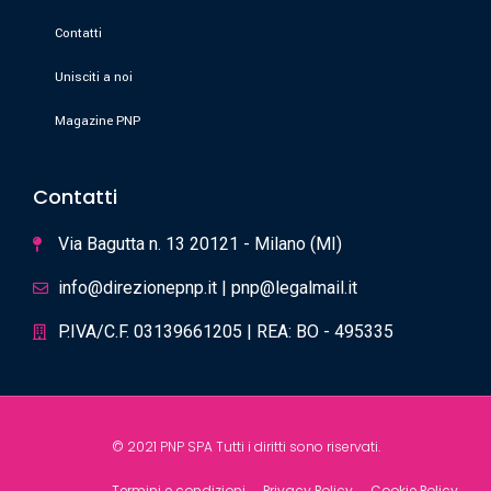
Contatti
Unisciti a noi
Magazine PNP
Contatti
Via Bagutta n. 13 20121 - Milano (MI)
info@direzionepnp.it | pnp@legalmail.it
P.IVA/C.F. 03139661205 | REA: BO - 495335
© 2021 PNP SPA Tutti i diritti sono riservati.
Termini e condizioni
Privacy Policy
Cookie Policy