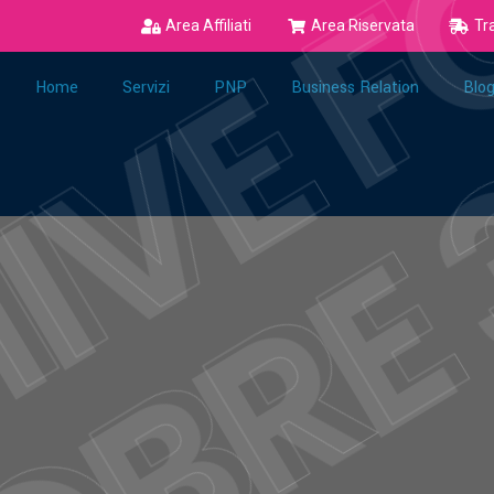
Area Affiliati
Area Riservata
Tr
Home
Servizi
PNP
Business Relation
Blo