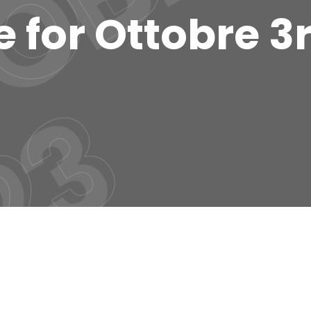
 for Ottobre 3
3
3