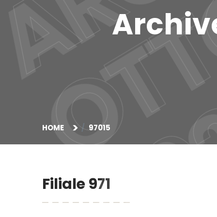
Archive
HOME
97015
Filiale 971